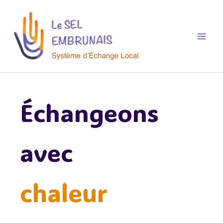
Aller
au
contenu
Échangeons
avec
chaleur